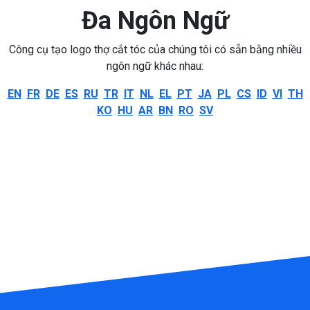
Đa Ngôn Ngữ
Công cụ tạo logo thợ cắt tóc của chúng tôi có sẵn bằng nhiều
ngôn ngữ khác nhau:
EN
FR
DE
ES
RU
TR
IT
NL
EL
PT
JA
PL
CS
ID
VI
TH
KO
HU
AR
BN
RO
SV