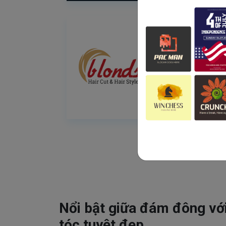
Nổi bật giữa đám đông vớ
tóc tuyệt đẹp