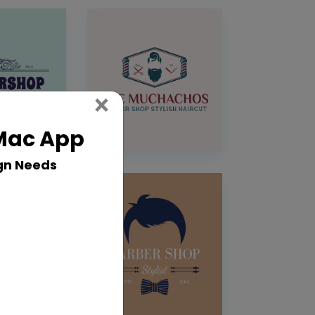
Close
×
 Mac App
gn Needs