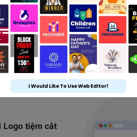
I Would Like To Use Web Editor!
i Logo tiệm cắt