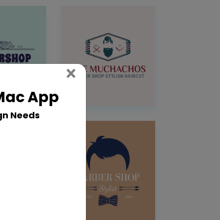
Close
×
 Mac App
gn Needs