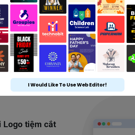
I Would Like To Use Web Editor!
i Logo tiệm cắt