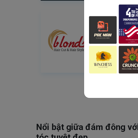
Nổi bật giữa đám đông vớ
tóc tuyệt đẹp