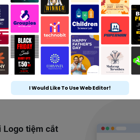
I Would Like To Use Web Editor!
i Logo tiệm cắt