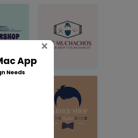
Close
×
 Mac App
gn Needs