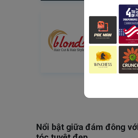
Nổi bật giữa đám đông vớ
tóc tuyệt đẹp