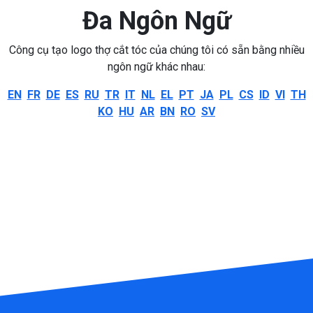
Đa Ngôn Ngữ
Công cụ tạo logo thợ cắt tóc của chúng tôi có sẵn bằng nhiều
ngôn ngữ khác nhau:
EN
FR
DE
ES
RU
TR
IT
NL
EL
PT
JA
PL
CS
ID
VI
TH
KO
HU
AR
BN
RO
SV