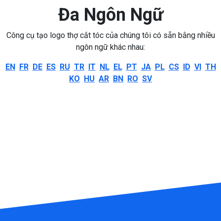
Đa Ngôn Ngữ
Công cụ tạo logo thợ cắt tóc của chúng tôi có sẵn bằng nhiều
ngôn ngữ khác nhau:
EN
FR
DE
ES
RU
TR
IT
NL
EL
PT
JA
PL
CS
ID
VI
TH
KO
HU
AR
BN
RO
SV