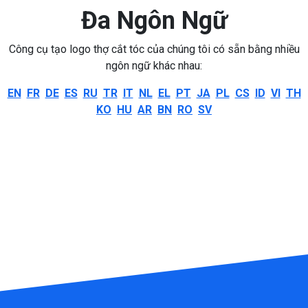
Đa Ngôn Ngữ
Công cụ tạo logo thợ cắt tóc của chúng tôi có sẵn bằng nhiều
ngôn ngữ khác nhau:
EN
FR
DE
ES
RU
TR
IT
NL
EL
PT
JA
PL
CS
ID
VI
TH
KO
HU
AR
BN
RO
SV