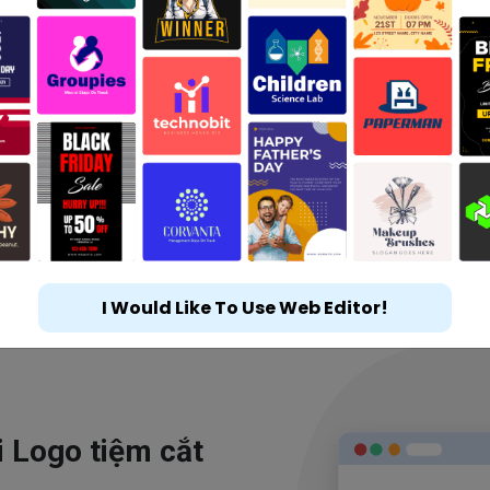
I Would Like To Use Web Editor!
i Logo tiệm cắt