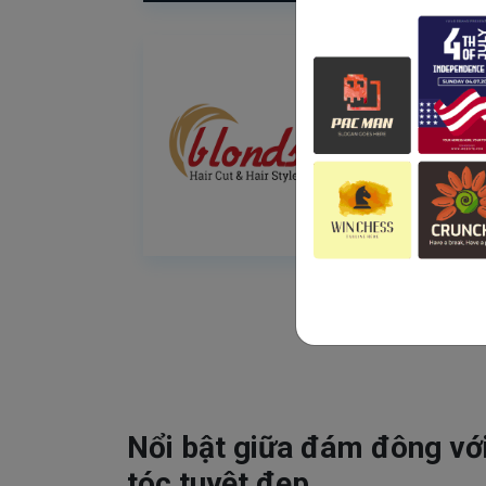
Nổi bật giữa đám đông vớ
tóc tuyệt đẹp