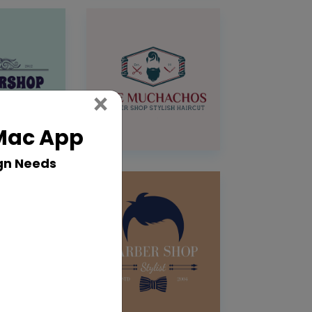
Close
×
 Mac App
gn Needs