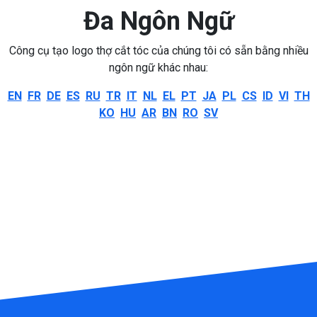
Đa Ngôn Ngữ
Công cụ tạo logo thợ cắt tóc của chúng tôi có sẵn bằng nhiều
ngôn ngữ khác nhau:
EN
FR
DE
ES
RU
TR
IT
NL
EL
PT
JA
PL
CS
ID
VI
TH
KO
HU
AR
BN
RO
SV