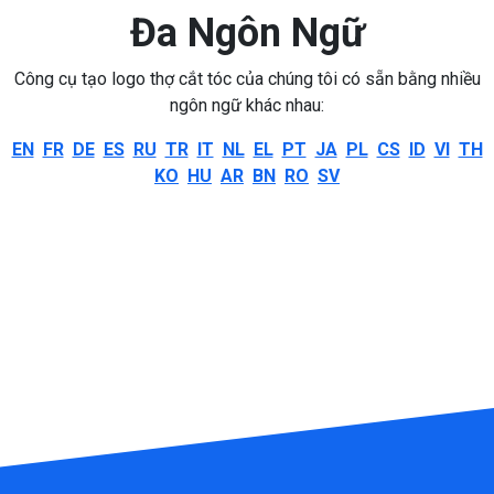
Đa Ngôn Ngữ
Công cụ tạo logo thợ cắt tóc của chúng tôi có sẵn bằng nhiều
ngôn ngữ khác nhau:
EN
FR
DE
ES
RU
TR
IT
NL
EL
PT
JA
PL
CS
ID
VI
TH
KO
HU
AR
BN
RO
SV