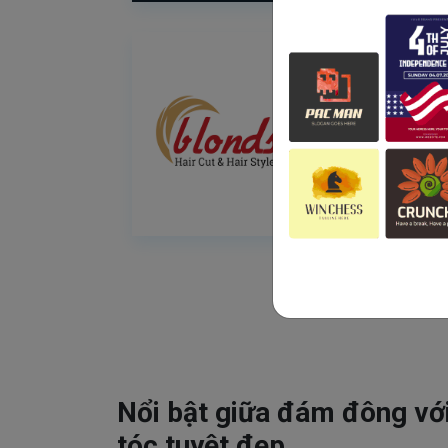
Nổi bật giữa đám đông vớ
tóc tuyệt đẹp