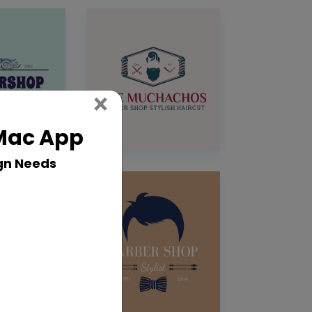
Close
×
 Mac App
gn Needs