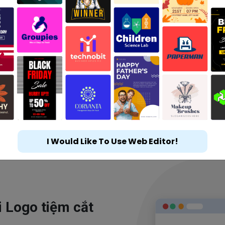
I Would Like To Use Web Editor!
i Logo tiệm cắt