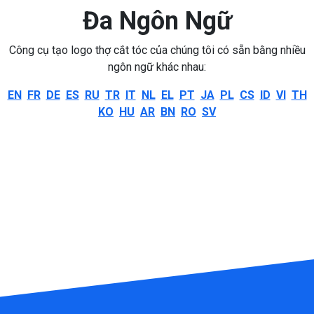
Đa Ngôn Ngữ
Công cụ tạo logo thợ cắt tóc của chúng tôi có sẵn bằng nhiều
ngôn ngữ khác nhau:
EN
FR
DE
ES
RU
TR
IT
NL
EL
PT
JA
PL
CS
ID
VI
TH
KO
HU
AR
BN
RO
SV