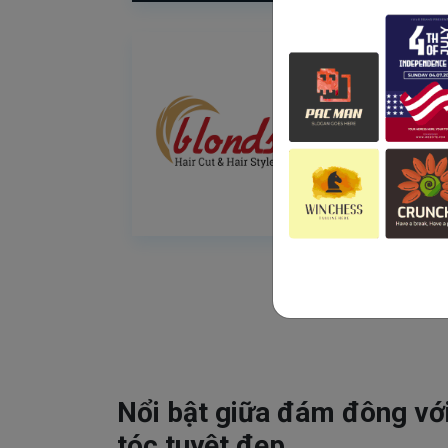
Nổi bật giữa đám đông vớ
tóc tuyệt đẹp