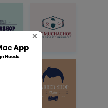
Close
×
 Mac App
gn Needs