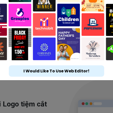
I Would Like To Use Web Editor!
i Logo tiệm cắt