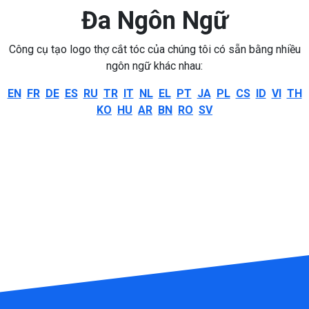
Đa Ngôn Ngữ
Công cụ tạo logo thợ cắt tóc của chúng tôi có sẵn bằng nhiều
ngôn ngữ khác nhau:
EN
FR
DE
ES
RU
TR
IT
NL
EL
PT
JA
PL
CS
ID
VI
TH
KO
HU
AR
BN
RO
SV