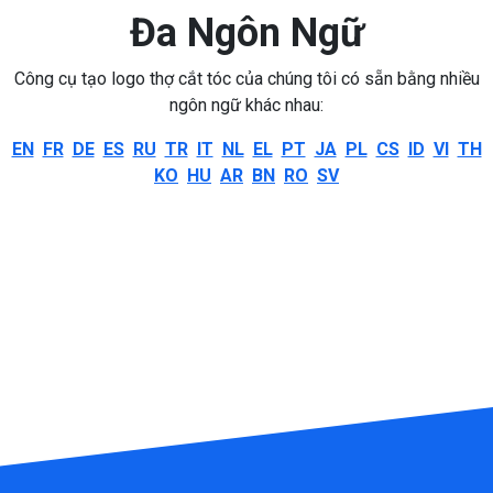
Đa Ngôn Ngữ
Công cụ tạo logo thợ cắt tóc của chúng tôi có sẵn bằng nhiều
ngôn ngữ khác nhau:
EN
FR
DE
ES
RU
TR
IT
NL
EL
PT
JA
PL
CS
ID
VI
TH
KO
HU
AR
BN
RO
SV