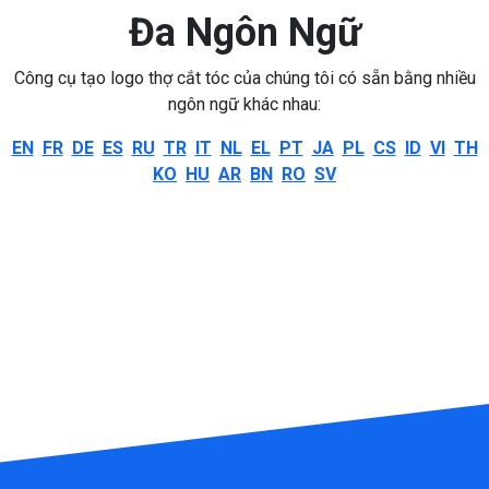
Đa Ngôn Ngữ
Công cụ tạo logo thợ cắt tóc của chúng tôi có sẵn bằng nhiều
ngôn ngữ khác nhau:
EN
FR
DE
ES
RU
TR
IT
NL
EL
PT
JA
PL
CS
ID
VI
TH
KO
HU
AR
BN
RO
SV