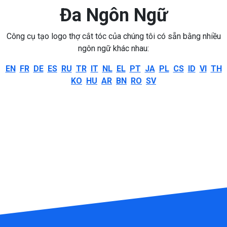
Đa Ngôn Ngữ
Công cụ tạo logo thợ cắt tóc của chúng tôi có sẵn bằng nhiều
ngôn ngữ khác nhau:
EN
FR
DE
ES
RU
TR
IT
NL
EL
PT
JA
PL
CS
ID
VI
TH
KO
HU
AR
BN
RO
SV