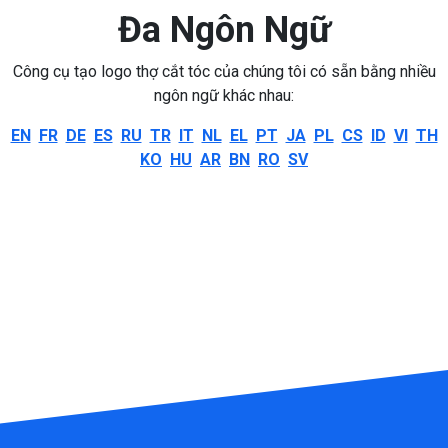
Đa Ngôn Ngữ
Công cụ tạo logo thợ cắt tóc của chúng tôi có sẵn bằng nhiều
ngôn ngữ khác nhau:
EN
FR
DE
ES
RU
TR
IT
NL
EL
PT
JA
PL
CS
ID
VI
TH
KO
HU
AR
BN
RO
SV