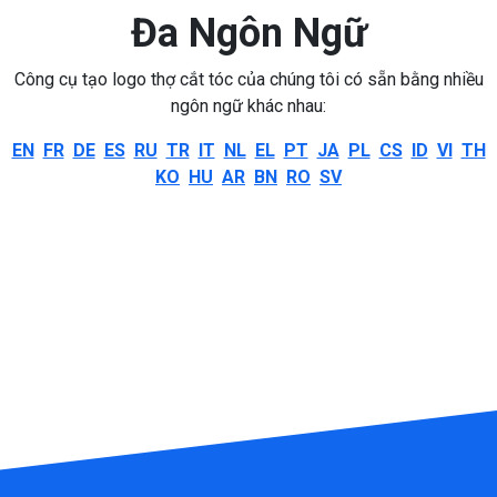
Đa Ngôn Ngữ
Công cụ tạo logo thợ cắt tóc của chúng tôi có sẵn bằng nhiều
ngôn ngữ khác nhau:
EN
FR
DE
ES
RU
TR
IT
NL
EL
PT
JA
PL
CS
ID
VI
TH
KO
HU
AR
BN
RO
SV