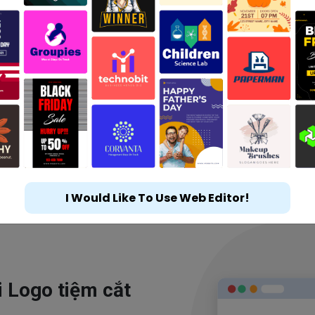
I Would Like To Use Web Editor!
i Logo tiệm cắt