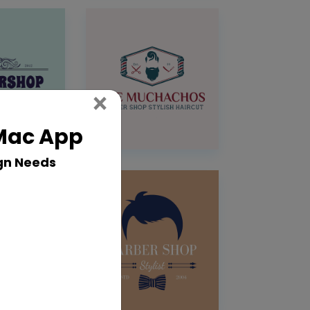
Close
×
 Mac App
gn Needs