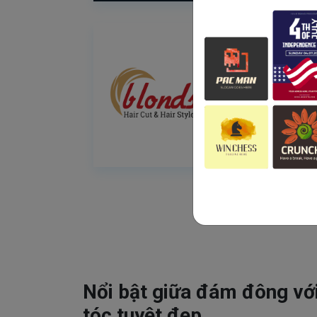
Nổi bật giữa đám đông vớ
tóc tuyệt đẹp