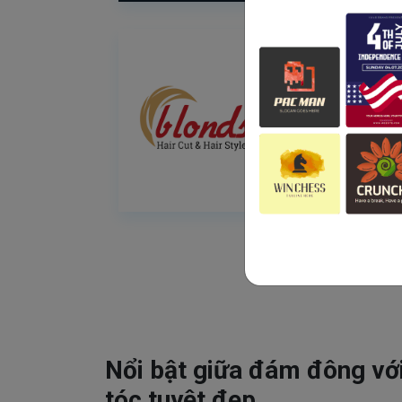
Nổi bật giữa đám đông vớ
tóc tuyệt đẹp