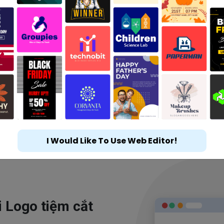
I Would Like To Use Web Editor!
i Logo tiệm cắt