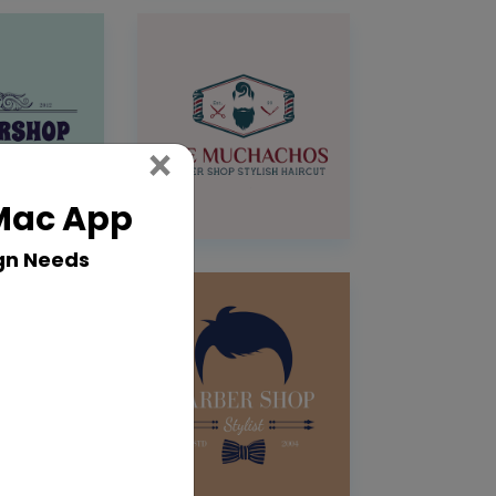
Close
×
 Mac App
gn Needs