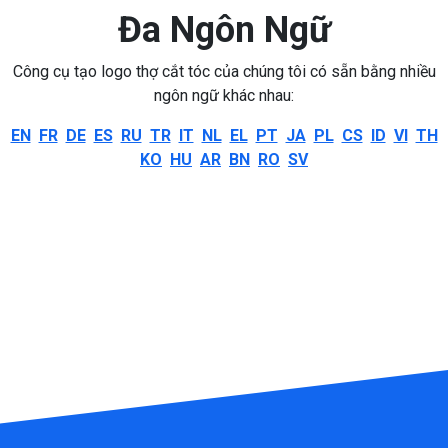
Đa Ngôn Ngữ
Công cụ tạo logo thợ cắt tóc của chúng tôi có sẵn bằng nhiều
ngôn ngữ khác nhau:
EN
FR
DE
ES
RU
TR
IT
NL
EL
PT
JA
PL
CS
ID
VI
TH
KO
HU
AR
BN
RO
SV