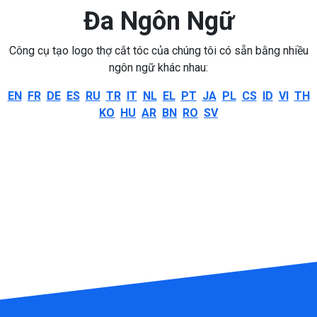
Đa Ngôn Ngữ
Công cụ tạo logo thợ cắt tóc của chúng tôi có sẵn bằng nhiều
ngôn ngữ khác nhau:
EN
FR
DE
ES
RU
TR
IT
NL
EL
PT
JA
PL
CS
ID
VI
TH
KO
HU
AR
BN
RO
SV