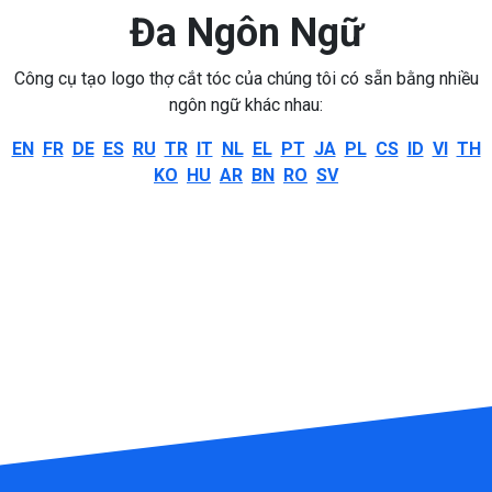
Đa Ngôn Ngữ
Công cụ tạo logo thợ cắt tóc của chúng tôi có sẵn bằng nhiều
ngôn ngữ khác nhau:
EN
FR
DE
ES
RU
TR
IT
NL
EL
PT
JA
PL
CS
ID
VI
TH
KO
HU
AR
BN
RO
SV