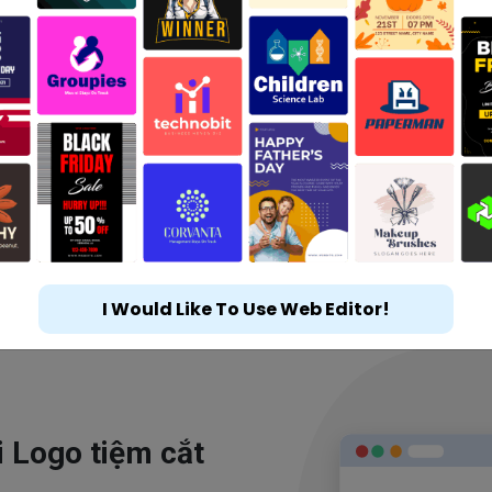
I Would Like To Use Web Editor!
i Logo tiệm cắt