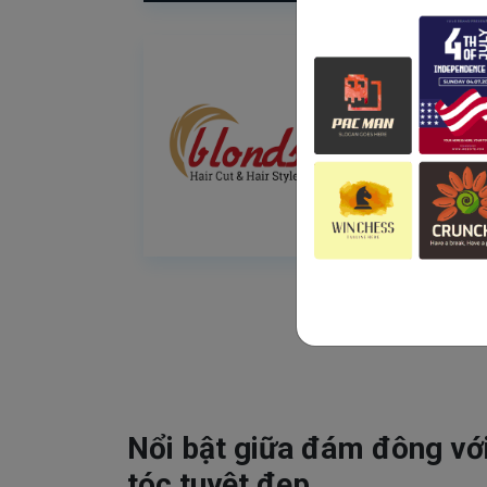
Nổi bật giữa đám đông vớ
tóc tuyệt đẹp