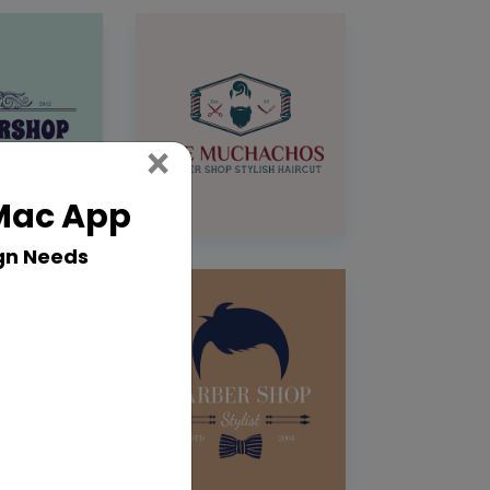
Close
×
 Mac App
gn Needs