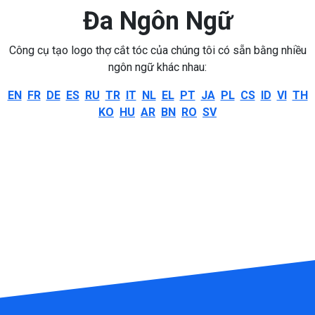
Đa Ngôn Ngữ
Công cụ tạo logo thợ cắt tóc của chúng tôi có sẵn bằng nhiều
ngôn ngữ khác nhau:
EN
FR
DE
ES
RU
TR
IT
NL
EL
PT
JA
PL
CS
ID
VI
TH
KO
HU
AR
BN
RO
SV