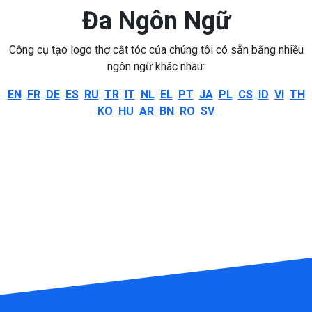
Đa Ngôn Ngữ
Công cụ tạo logo thợ cắt tóc của chúng tôi có sẵn bằng nhiều
ngôn ngữ khác nhau:
EN
FR
DE
ES
RU
TR
IT
NL
EL
PT
JA
PL
CS
ID
VI
TH
KO
HU
AR
BN
RO
SV