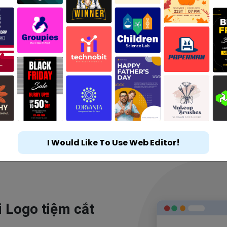
I Would Like To Use Web Editor!
i Logo tiệm cắt