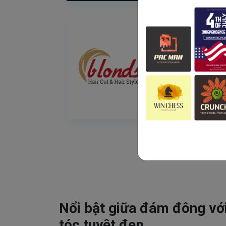
Nổi bật giữa đám đông vớ
tóc tuyệt đẹp