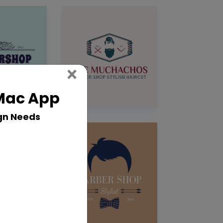
Close
×
 Mac App
gn Needs