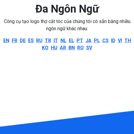
Đa Ngôn Ngữ
Công cụ tạo logo thợ cắt tóc của chúng tôi có sẵn bằng nhiều
ngôn ngữ khác nhau:
EN
FR
DE
ES
RU
TR
IT
NL
EL
PT
JA
PL
CS
ID
VI
TH
KO
HU
AR
BN
RO
SV