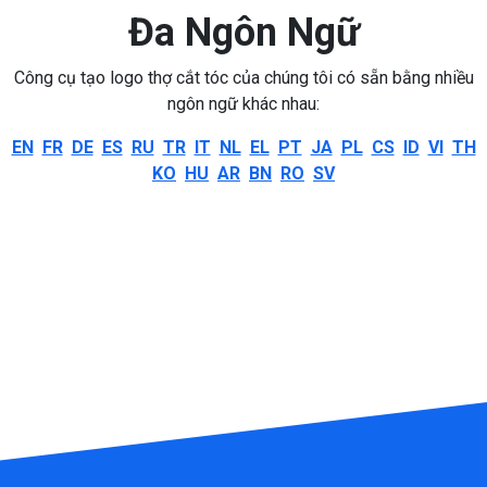
Đa Ngôn Ngữ
Công cụ tạo logo thợ cắt tóc của chúng tôi có sẵn bằng nhiều
ngôn ngữ khác nhau:
EN
FR
DE
ES
RU
TR
IT
NL
EL
PT
JA
PL
CS
ID
VI
TH
KO
HU
AR
BN
RO
SV