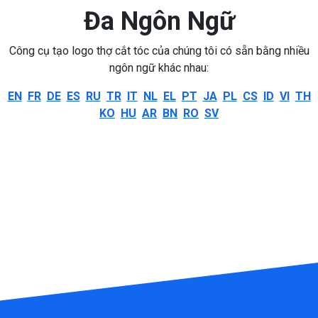
Đa Ngôn Ngữ
Công cụ tạo logo thợ cắt tóc của chúng tôi có sẵn bằng nhiều
ngôn ngữ khác nhau:
EN
FR
DE
ES
RU
TR
IT
NL
EL
PT
JA
PL
CS
ID
VI
TH
KO
HU
AR
BN
RO
SV