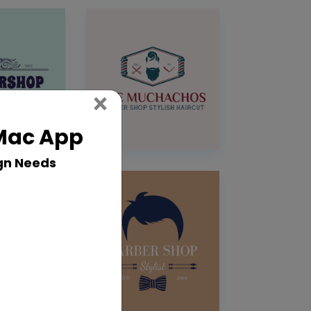
Close
×
 Mac App
gn Needs