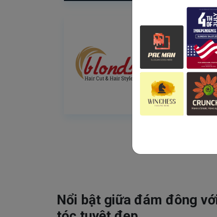
Nổi bật giữa đám đông vớ
tóc tuyệt đẹp