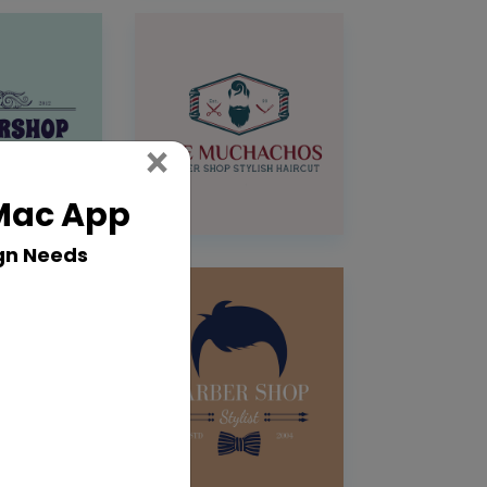
Close
×
 Mac App
gn Needs