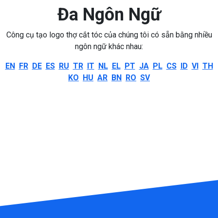
Đa Ngôn Ngữ
Công cụ tạo logo thợ cắt tóc của chúng tôi có sẵn bằng nhiều
ngôn ngữ khác nhau:
EN
FR
DE
ES
RU
TR
IT
NL
EL
PT
JA
PL
CS
ID
VI
TH
KO
HU
AR
BN
RO
SV