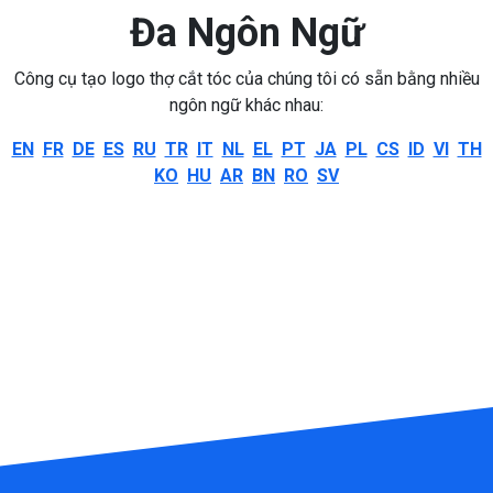
Đa Ngôn Ngữ
Công cụ tạo logo thợ cắt tóc của chúng tôi có sẵn bằng nhiều
ngôn ngữ khác nhau:
EN
FR
DE
ES
RU
TR
IT
NL
EL
PT
JA
PL
CS
ID
VI
TH
KO
HU
AR
BN
RO
SV