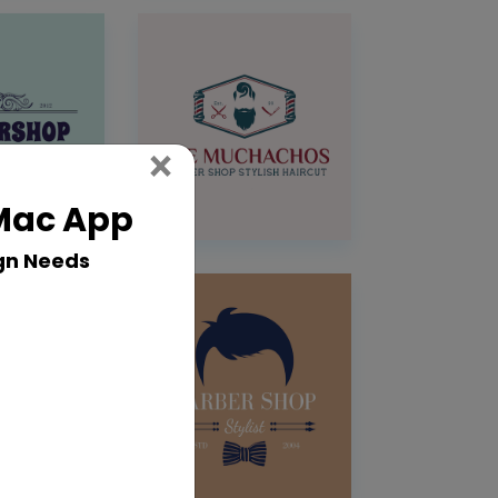
Close
×
 Mac App
gn Needs