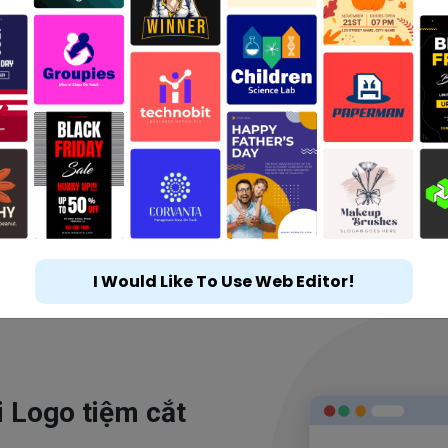
I Would Like To Use Web Editor!
i Logo tiệm cắt