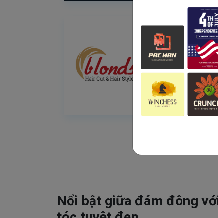
Nổi bật giữa đám đông vớ
tóc tuyệt đẹp