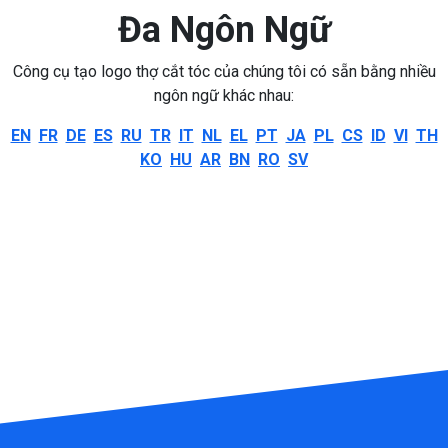
Đa Ngôn Ngữ
Công cụ tạo logo thợ cắt tóc của chúng tôi có sẵn bằng nhiều
ngôn ngữ khác nhau:
EN
FR
DE
ES
RU
TR
IT
NL
EL
PT
JA
PL
CS
ID
VI
TH
KO
HU
AR
BN
RO
SV