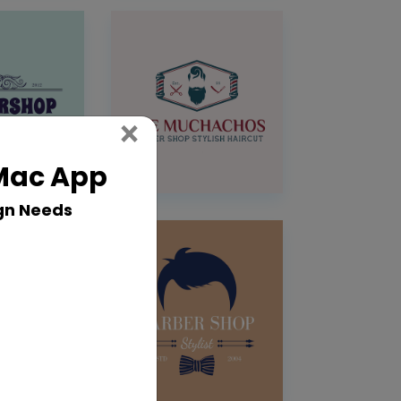
Close
×
 Mac App
gn Needs