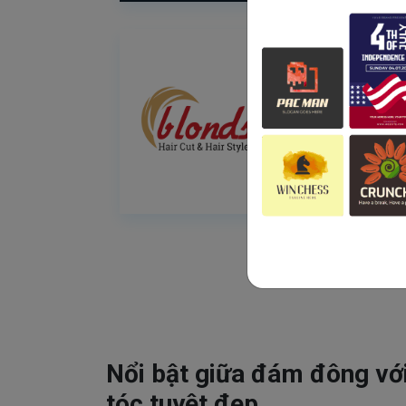
Nổi bật giữa đám đông vớ
tóc tuyệt đẹp