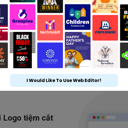
I Would Like To Use Web Editor!
i Logo tiệm cắt