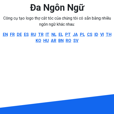
Đa Ngôn Ngữ
Công cụ tạo logo thợ cắt tóc của chúng tôi có sẵn bằng nhiều
ngôn ngữ khác nhau:
EN
FR
DE
ES
RU
TR
IT
NL
EL
PT
JA
PL
CS
ID
VI
TH
KO
HU
AR
BN
RO
SV