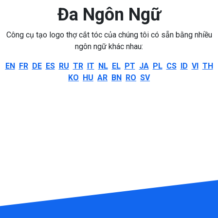
Đa Ngôn Ngữ
Công cụ tạo logo thợ cắt tóc của chúng tôi có sẵn bằng nhiều
ngôn ngữ khác nhau:
EN
FR
DE
ES
RU
TR
IT
NL
EL
PT
JA
PL
CS
ID
VI
TH
KO
HU
AR
BN
RO
SV