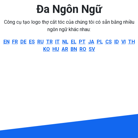
Đa Ngôn Ngữ
Công cụ tạo logo thợ cắt tóc của chúng tôi có sẵn bằng nhiều
ngôn ngữ khác nhau:
EN
FR
DE
ES
RU
TR
IT
NL
EL
PT
JA
PL
CS
ID
VI
TH
KO
HU
AR
BN
RO
SV