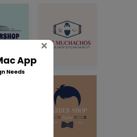
Close
×
 Mac App
gn Needs