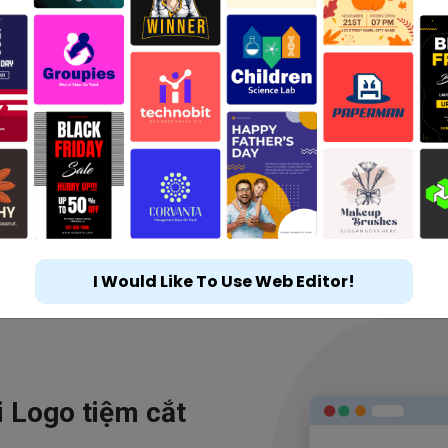
I Would Like To Use Web Editor!
i Logo tiệm cắt