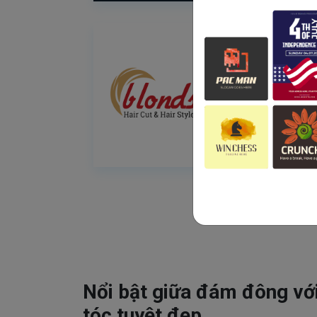
Nổi bật giữa đám đông vớ
tóc tuyệt đẹp