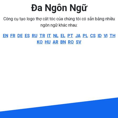
Đa Ngôn Ngữ
Công cụ tạo logo thợ cắt tóc của chúng tôi có sẵn bằng nhiều
ngôn ngữ khác nhau:
EN
FR
DE
ES
RU
TR
IT
NL
EL
PT
JA
PL
CS
ID
VI
TH
KO
HU
AR
BN
RO
SV