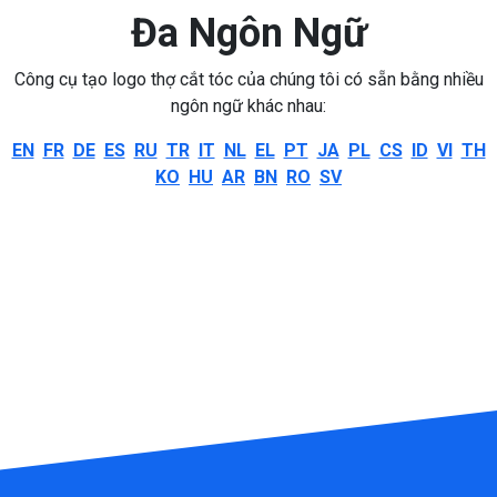
Đa Ngôn Ngữ
Công cụ tạo logo thợ cắt tóc của chúng tôi có sẵn bằng nhiều
ngôn ngữ khác nhau:
EN
FR
DE
ES
RU
TR
IT
NL
EL
PT
JA
PL
CS
ID
VI
TH
KO
HU
AR
BN
RO
SV