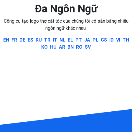
Đa Ngôn Ngữ
Công cụ tạo logo thợ cắt tóc của chúng tôi có sẵn bằng nhiều
ngôn ngữ khác nhau:
EN
FR
DE
ES
RU
TR
IT
NL
EL
PT
JA
PL
CS
ID
VI
TH
KO
HU
AR
BN
RO
SV