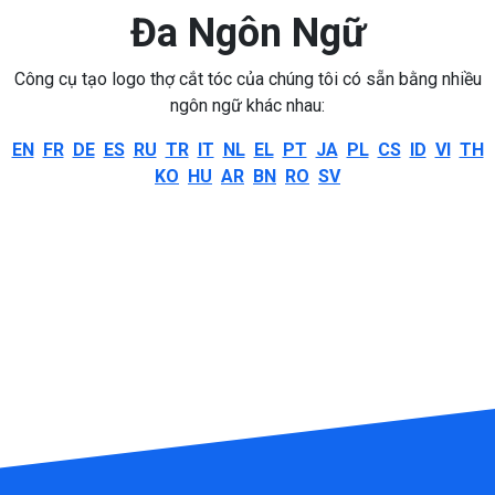
Đa Ngôn Ngữ
Công cụ tạo logo thợ cắt tóc của chúng tôi có sẵn bằng nhiều
ngôn ngữ khác nhau:
EN
FR
DE
ES
RU
TR
IT
NL
EL
PT
JA
PL
CS
ID
VI
TH
KO
HU
AR
BN
RO
SV