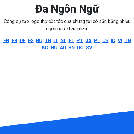
Đa Ngôn Ngữ
Công cụ tạo logo thợ cắt tóc của chúng tôi có sẵn bằng nhiều
ngôn ngữ khác nhau:
EN
FR
DE
ES
RU
TR
IT
NL
EL
PT
JA
PL
CS
ID
VI
TH
KO
HU
AR
BN
RO
SV