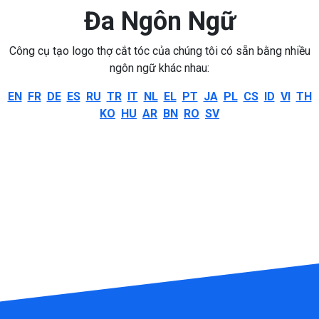
Đa Ngôn Ngữ
Công cụ tạo logo thợ cắt tóc của chúng tôi có sẵn bằng nhiều
ngôn ngữ khác nhau:
EN
FR
DE
ES
RU
TR
IT
NL
EL
PT
JA
PL
CS
ID
VI
TH
KO
HU
AR
BN
RO
SV