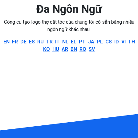
Đa Ngôn Ngữ
Công cụ tạo logo thợ cắt tóc của chúng tôi có sẵn bằng nhiều
ngôn ngữ khác nhau:
EN
FR
DE
ES
RU
TR
IT
NL
EL
PT
JA
PL
CS
ID
VI
TH
KO
HU
AR
BN
RO
SV