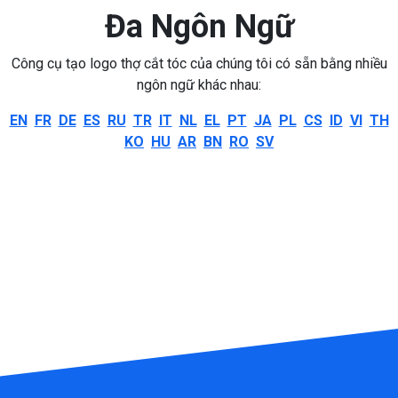
Đa Ngôn Ngữ
Công cụ tạo logo thợ cắt tóc của chúng tôi có sẵn bằng nhiều
ngôn ngữ khác nhau:
EN
FR
DE
ES
RU
TR
IT
NL
EL
PT
JA
PL
CS
ID
VI
TH
KO
HU
AR
BN
RO
SV